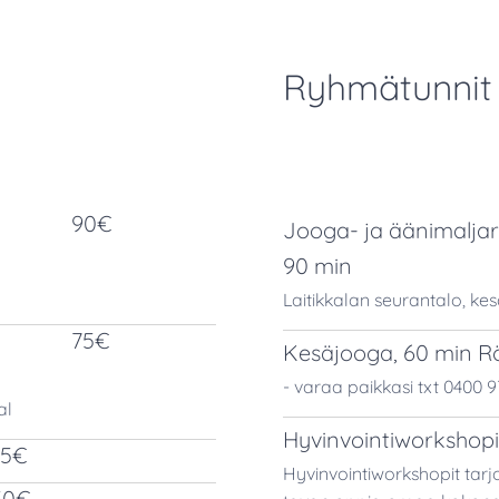
Ryhmätunnit
90€
Jooga- ja äänimalja
90 min
Laitikkalan seurantalo, kes
75€
Kesäjooga, 60 min Rön
- varaa paikkasi txt 0400 
al
Hyvinvointiworkshopi
45€
Hyvinvointiworkshopit tarj
50€