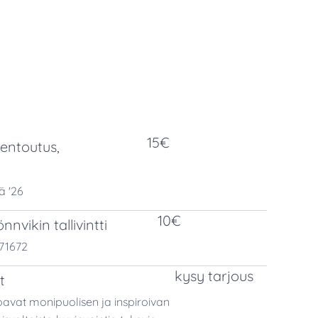
15€
rentoutus,
ä '26
10€
nvikin tallivintti
971672
kysy tarjous
t
oavat monipuolisen ja inspiroivan